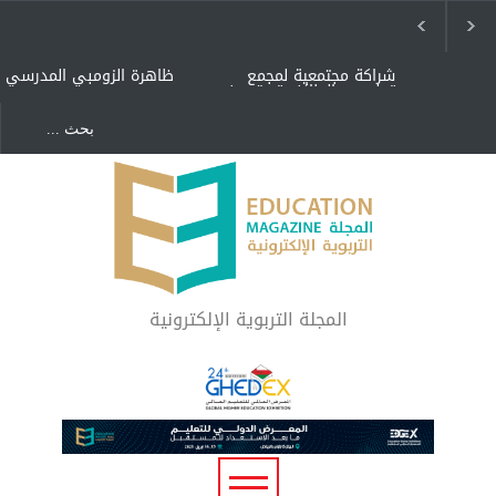
شراكة مجتمعية لمجمع
ظاهرة الزومبي المدرسي
تعليمي بالطائف تستهدف
الأيتام وأبناء الشهداء
والمتفوقين
هل الذكاء العاطفي أساس
"كنت أنضرب ومافيني إلا
رفاه المجتمع؟
العافية" هل هذا مبرر
لاستمرار أسلوب التربية
المتوارث؟
لماذا تعد برامج توعية الأطفال
بخصوصية الجسد وقاية لا
فضول؟
المجلة التربوية الإلكترونية