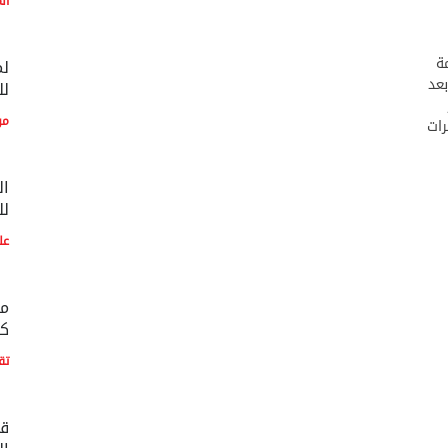
ال
ة
لم
علم عن بعد
لل
مو
رات
ال
لل
عل
مع
كو
تق
قط