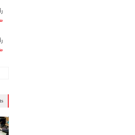
رأ
مق
رأ
مق
ts