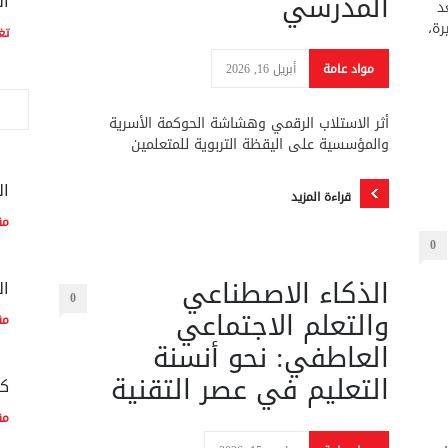
المدرسي
ال
د
رة،
تغ
مواد عامة
أبريل 16, 2026
أثر الاستلاب الرقمي وهشاشة الحوكمة الأسرية
والمؤسسية على اليقظة التربوية للمتعلمين
ال
قراءة المزيد
مق
0
الذكاء الاصطناعي
ال
0
والتعلم الاجتماعي
مق
العاطفي: نحو أنسنة
التعليم في عصر التقنية
كم
مق