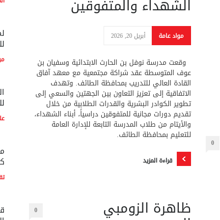
الشهداء والمتفوقين
ال
لم
مواد عامة
أبريل 20, 2026
لل
مو
وقعت مدرسة نوفل بن الحارث الابتدائية وسفيان بن
عوف المتوسطة عقد شراكة مجتمعية مع معهد آفاق
القادة العالي للتدريب بمحافظة الطائف. وتهدف
ال
الاتفاقية إلى تعزيز التعاون بين الجهتين والسعي إلى
لل
تطوير الكوادر البشرية والقدرات الطلابية من خلال
تقديم دورات مجانية للمتفوقين دراسياً، أبناء الشهداء،
عل
والأيتام من طلاب المدرسة التابعة للإدارة العامة
للتعليم بمحافظة الطائف.
0
مع
كو
قراءة المزيد
تق
ظاهرة الزومبي
قط
0