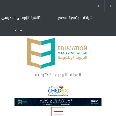
شراكة مجتمعية لمجمع
ظاهرة الزومبي المدرسي
تعليمي بالطائف تستهدف
الأيتام وأبناء الشهداء
والمتفوقين
هل الذكاء العاطفي أساس
"كنت أنضرب ومافيني إلا
رفاه المجتمع؟
العافية" هل هذا مبرر
لاستمرار أسلوب التربية
المتوارث؟
لماذا تعد برامج توعية الأطفال
بخصوصية الجسد وقاية لا
فضول؟
المجلة التربوية الإلكترونية