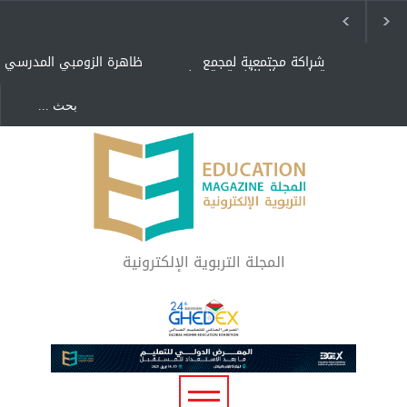
شراكة مجتمعية لمجمع
ظاهرة الزومبي المدرسي
تعليمي بالطائف تستهدف
الأيتام وأبناء الشهداء
والمتفوقين
هل الذكاء العاطفي أساس
"كنت أنضرب ومافيني إلا
رفاه المجتمع؟
العافية" هل هذا مبرر
لاستمرار أسلوب التربية
المتوارث؟
لماذا تعد برامج توعية الأطفال
بخصوصية الجسد وقاية لا
فضول؟
المجلة التربوية الإلكترونية