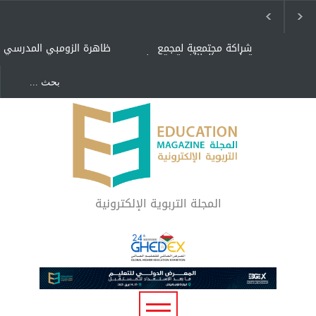
شراكة مجتمعية لمجمع
ظاهرة الزومبي المدرسي
تعليمي بالطائف تستهدف
الأيتام وأبناء الشهداء
والمتفوقين
هل الذكاء العاطفي أساس
"كنت أنضرب ومافيني إلا
رفاه المجتمع؟
العافية" هل هذا مبرر
لاستمرار أسلوب التربية
المتوارث؟
لماذا تعد برامج توعية الأطفال
بخصوصية الجسد وقاية لا
فضول؟
المجلة التربوية الإلكترونية