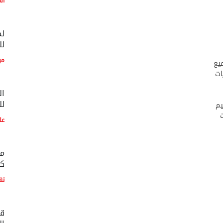
ال
لم
لل
مو
يع
ات
ال
لل
يم
عل
مع
كو
تق
قط