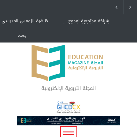
شراكة مجتمعية لمجمع
ظاهرة الزومبي المدرسي
تعليمي بالطائف تستهدف
الأيتام وأبناء الشهداء
والمتفوقين
هل الذكاء العاطفي أساس
"كنت أنضرب ومافيني إلا
رفاه المجتمع؟
العافية" هل هذا مبرر
لاستمرار أسلوب التربية
المتوارث؟
لماذا تعد برامج توعية الأطفال
بخصوصية الجسد وقاية لا
فضول؟
المجلة التربوية الإلكترونية