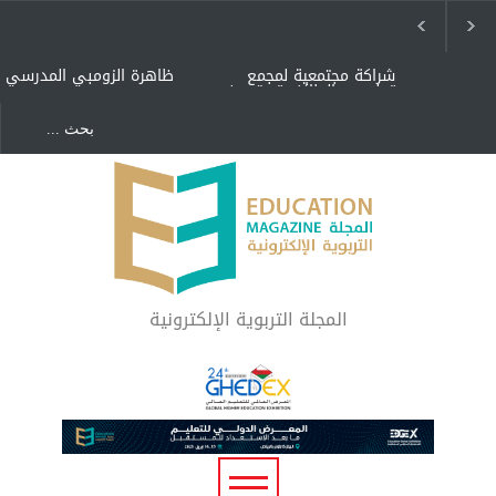
شراكة مجتمعية لمجمع
ظاهرة الزومبي المدرسي
تعليمي بالطائف تستهدف
الأيتام وأبناء الشهداء
والمتفوقين
هل الذكاء العاطفي أساس
"كنت أنضرب ومافيني إلا
رفاه المجتمع؟
العافية" هل هذا مبرر
لاستمرار أسلوب التربية
المتوارث؟
لماذا تعد برامج توعية الأطفال
بخصوصية الجسد وقاية لا
فضول؟
المجلة التربوية الإلكترونية