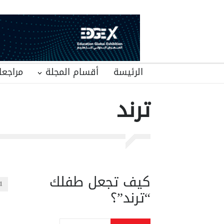
الرئيسة
أقسام المجلة
مراجعا
ترند
كيف تجعل طفلك
1
“ترند”؟