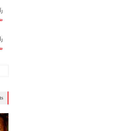
رأ
مق
رأ
مق
ts