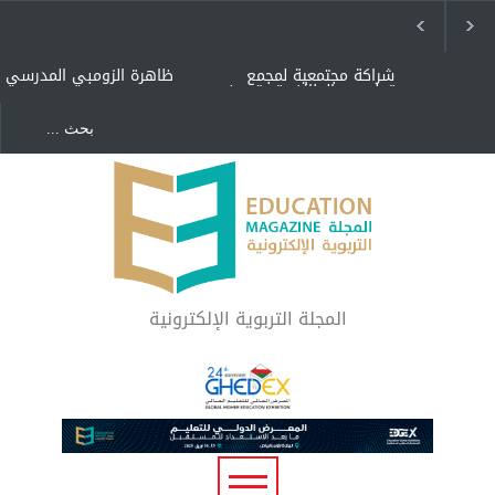
شراكة مجتمعية لمجمع
ظاهرة الزومبي المدرسي
تعليمي بالطائف تستهدف
الأيتام وأبناء الشهداء
والمتفوقين
هل الذكاء العاطفي أساس
"كنت أنضرب ومافيني إلا
رفاه المجتمع؟
العافية" هل هذا مبرر
لاستمرار أسلوب التربية
المتوارث؟
لماذا تعد برامج توعية الأطفال
بخصوصية الجسد وقاية لا
فضول؟
المجلة التربوية الإلكترونية