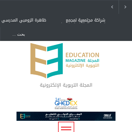
شراكة مجتمعية لمجمع
ظاهرة الزومبي المدرسي
تعليمي بالطائف تستهدف
الأيتام وأبناء الشهداء
والمتفوقين
هل الذكاء العاطفي أساس
"كنت أنضرب ومافيني إلا
رفاه المجتمع؟
العافية" هل هذا مبرر
لاستمرار أسلوب التربية
المتوارث؟
لماذا تعد برامج توعية الأطفال
بخصوصية الجسد وقاية لا
فضول؟
المجلة التربوية الإلكترونية