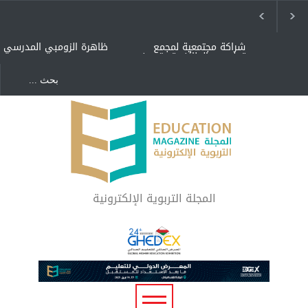
شراكة مجتمعية لمجمع
ظاهرة الزومبي المدرسي
تعليمي بالطائف تستهدف
الأيتام وأبناء الشهداء
والمتفوقين
هل الذكاء العاطفي أساس
"كنت أنضرب ومافيني إلا
رفاه المجتمع؟
العافية" هل هذا مبرر
لاستمرار أسلوب التربية
المتوارث؟
لماذا تعد برامج توعية الأطفال
بخصوصية الجسد وقاية لا
فضول؟
المجلة التربوية الإلكترونية