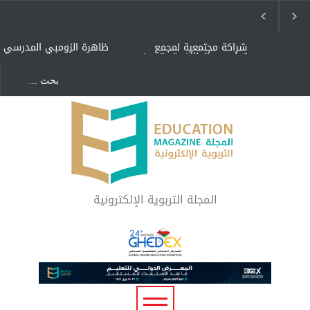
شراكة مجتمعية لمجمع
ظاهرة الزومبي المدرسي
تعليمي بالطائف تستهدف
الأيتام وأبناء الشهداء
والمتفوقين
هل الذكاء العاطفي أساس
"كنت أنضرب ومافيني إلا
رفاه المجتمع؟
العافية" هل هذا مبرر
لاستمرار أسلوب التربية
المتوارث؟
لماذا تعد برامج توعية الأطفال
بخصوصية الجسد وقاية لا
فضول؟
المجلة التربوية الإلكترونية