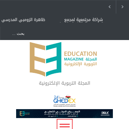
شراكة مجتمعية لمجمع
ظاهرة الزومبي المدرسي
تعليمي بالطائف تستهدف
الأيتام وأبناء الشهداء
والمتفوقين
هل الذكاء العاطفي أساس
"كنت أنضرب ومافيني إلا
رفاه المجتمع؟
العافية" هل هذا مبرر
لاستمرار أسلوب التربية
المتوارث؟
لماذا تعد برامج توعية الأطفال
بخصوصية الجسد وقاية لا
فضول؟
المجلة التربوية الإلكترونية