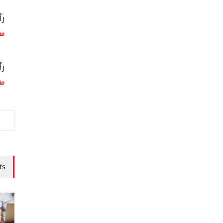
رأ
مق
رأ
مق
ts