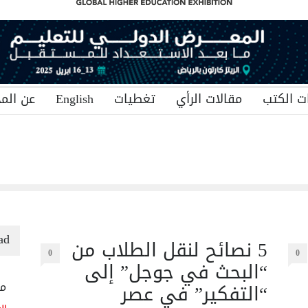
ت الكتب
مقالات الرأي
تغطيات
English
عن المج
ad
5 نصائح لنقل الطلاب من
0
0
“البحث في جوجل” إلى
“التفكير” في عصر
منح