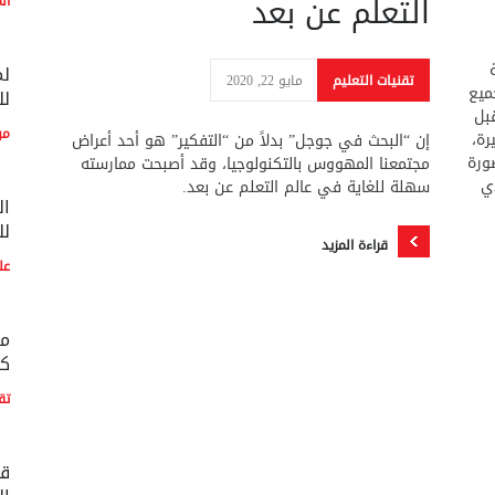
التعلم عن بعد
ال
لم
تقنيات التعليم
مايو 22, 2020
ميع
لل
بل
مو
رة،
إن “البحث في جوجل” بدلاً من “التفكير” هو أحد أعراض
ورة
مجتمعنا المهووس بالتكنولوجيا، وقد أصبحت ممارسته
ذي
سهلة للغاية في عالم التعلم عن بعد.
ال
لل
قراءة المزيد
عل
مع
كو
تق
قط