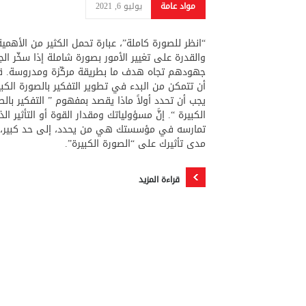
مواد عامة
يوليو 6, 2021
“انظر للصورة كاملة”، عبارة تحمل الكثير من الأهمية
والقدرة على تغيير الأمور بصورة شاملة إذا سخّر الج
جهودهم تجاه هدف ما بطريقة مركّزة ومدروسة. ق
أن تتمكن من البدء في تطوير التفكير بالصورة الكبي
يجب أن تحدد أولاً ماذا يقصد بمفهوم ” التفكير بالص
الكبيرة “. إنَّ مسؤولياتك ومقدار القوة أو التأثير ال
تمارسه في مؤسستك هي من يحدد، إلى حد كبير،
مدى تأثيرك على “الصورة الكبيرة”.
قراءة المزيد