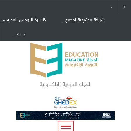
شراكة مجتمعية لمجمع
ظاهرة الزومبي المدرسي
تعليمي بالطائف تستهدف
الأيتام وأبناء الشهداء
والمتفوقين
هل الذكاء العاطفي أساس
"كنت أنضرب ومافيني إلا
رفاه المجتمع؟
العافية" هل هذا مبرر
لاستمرار أسلوب التربية
المتوارث؟
لماذا تعد برامج توعية الأطفال
بخصوصية الجسد وقاية لا
فضول؟
المجلة التربوية الإلكترونية