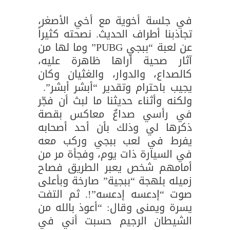
في جلسة أخوية مع أخي الأصغر،
تجاذبنا أطراف الحديث. نصحته كثيراً
عن لعبة “ببجي PUBG” وما لها من
آثار صحية أراها ظاهرة عليه،
كالصداع، والدوار، والغثيان وكان
يجيب باحترام وتقدير “أبشر أبشر”.
ولكنه وأثناء حديثنا ما لبث أن فجّر
في رأسي صداعٌ معاكس بقصة
ذكرها لي وذلك بأن أحد أصحابه
يفرط في لعب ببجي وركب معه
في السيارة ذات يوم، وفجأة مر من
أمامهم شخص يعبر الطريق فصاح
زميله بلهجة “ببجية” صارخة وبأعلى
صوت “إدعسه إدعسه”!. ثم التفت
يسرة ويمنى وقال: “أعوذ بالله من
الشيطان الرجيم حسبت أني في