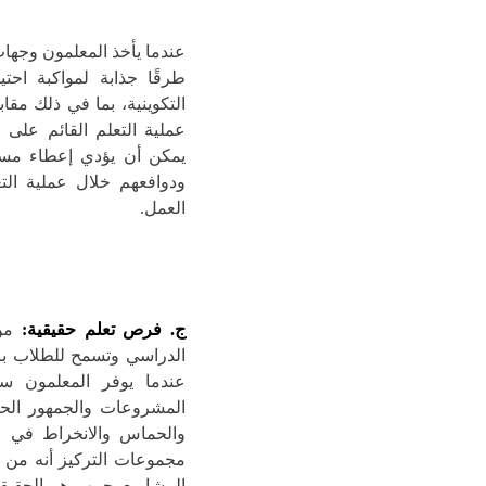
عندما يأخذ المعلمون وجهات
طرقًا جذابة لمواكبة احتي
التكوينية، بما في ذلك مق
عملية التعلم القائم على 
يمكن أن يؤدي إعطاء مسا
ودوافعهم خلال عملية التع
العمل.
ج. فرص تعلم حقيقية:
من 
الدراسي وتسمح للطلاب برب
عندما يوفر المعلمون سي
المشروعات والجمهور الحق
والحماس والانخراط في ع
مجموعات التركيز أنه من 
المشاريع بجمهورهم الحقي