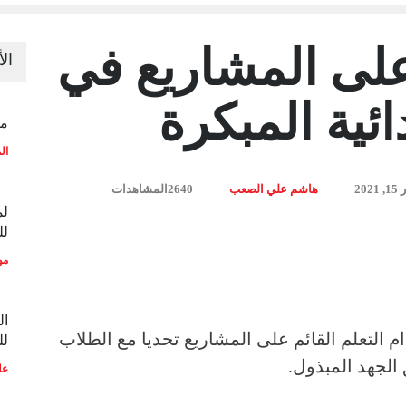
 على المشاريع في
ال
ئية المبكرة
منح
ال
202
هاشم علي الصعب
2640المشاهدات
لم
لل
مو
ال
 التعلم القائم على المشاريع تحديا مع الطلاب
لل
الجهد المبذول.
عل