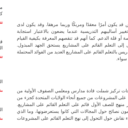
مع
كو
تق
 قد يكون أمرًا معقدًا ومربكًا وربما مرهقا. وقد يكون لدى
ير أساليبهم التدريسية عندما يضعون بالاعتبار استجابة
 أو قلة الدعم. كما أنهم قد تنقصهم المعرفة بكيفية القيام
قط
ل إلى التعلم القائم على المشاريع يستحق الجهد المبذول.
ال
دريس بالتعلم القائم على المشاريع العديد من الفوائد المحتملة
تغ
سواء.
ال
ت تركيز شملت قادة مدارس ومعلمي الصفوف الأولية من
مق
 على المشروعات من جميع أنحاء الولايات المتحدة كجزء من
منهج للصف الأول قائم على التعلم القائم على المشاريع.
ال
لمون نصائح حول المجالات التي كانوا يستعرضونها، وما الذي
ء نقاش حول التحول إلى نهج التعلم القائم على المشروعات
مق