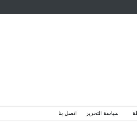
أيتام وأبناء الشهداء
ظاهرة الزومبي المدرسي
 فضول؟
هل الذكاء العاطفي أساس رفاه المجتمع؟
ة
سياسة التحرير
اتصل بنا