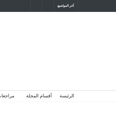
آخر المواضيع
"كنت أنضرب ومافيني إلا العافية" هل هذا 
التربية المتوارث؟
2026-04-16T21:29:52+0300
الرئيسة
أقسام المجلة
مراجعات