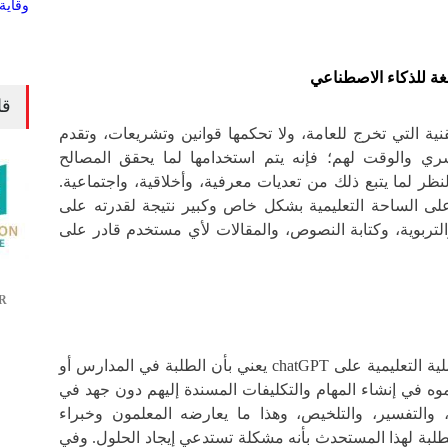
لغة للذكاء الاصطناعي
قا
ية التي تخرج للعامة، ولا تحكمها قوانين وتشريعات، وتقدم
ري والوقت لهم؛ فإنه يتم استخدامها لما يحقق المصالح
لنظر لما يتبع ذلك من تعديات معرفية، وأخلاقية، واجتماعية.
 chatGPT برز على الساحة التعليمية بشكل خاص وكبير نتيجة لقدرته على
 والتربوية، وكتابة النصوص، والمقالات لأي مستخدم قادر على
R
في الحقيقة؛ إن انفتاح العملية التعليمية على chatGPT يعني بأن الطلبة في المدارس أو
ه في إنشاء المهام والتكليفات المسندة إليهم دون جهد في
، والتفسير، والتلخيص، وهذا ما يعارضه المعلمون وخبراء
طلبة لهذا المستحدث بأنه مشكلة تستدعي إيجاد الحلول. وفي