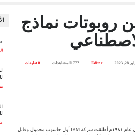
ن روبوتات نماذج
ال
الاصطناعي
منح
ال
28, 2023
Editor
1777المشاهدات
0 تعليقات
لم
لل
مو
ال
لل
عل
ما أشبه اليوم بالبارحة! ففي عام ١٩٨١م أطلقت شركة IBM أول حاسوب محمول وقابل