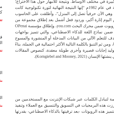
يرة في مختلف الأوساط. ونتيجة للانبهار حول هذا الاختراع؛
مع
قالت مجلة التايم الأمريكية في عام 1982م “إنها النتيجة النهائية لثورة تكنولوجية كانت
كو
ود وهي الآن حرفياً تصل إلى المنزل”، وأطلقت على الحاسوب
م اليوم إثارة أكبر، وردود فعل أشمل بعد إطلاق مجموعة من
تق
الأفراد المغمورين بالتقنية روبوت ضمن محرك البحث you.com، وإطلاق مؤسسة OPenai
chat المصنفة ضمن نماذج اللغة للذكاء الاصطناعي، والتي تتميز بواجهات
قط
ف للتعلم الآلي من البيانات المدخلة أو المنشورة والمسوح
ال
 ومن ثم التنبؤ بالكلمة التالية الأكثر احتمالية في الجملة، بناءً
توليد إجابات قصيرة وأخرى طويلة معقدة، كنصوص المقالات
تغ
Korngiebel and Mooney, 202).
ال
مق
ال
ة لتبادل الكلمات عبر شبكات الإنترنت مع المستخدمين من
زت هذه البرمجيات في التسويق والتنسيق مع العملاء وتنفيذ
مق
تميز هذه الروبوتات -بعد ترقيتها بالذكاء الاصطناعي- بقدرتها