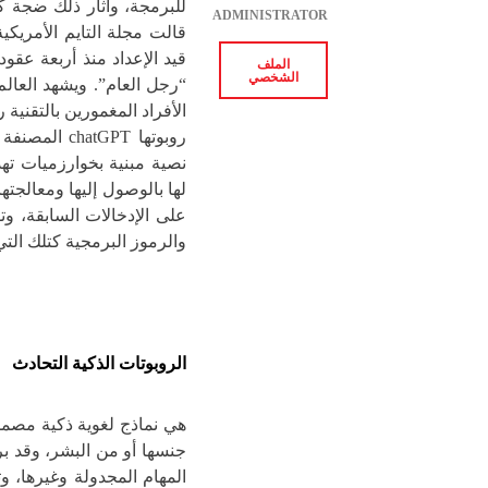
للبرمجة، وأثار ذلك ضجة كب
ADMINISTRATOR
قيد الإعداد منذ أربعة عق
الملف
الشخصي
“رجل العام”. ويشهد العال
روبوتها GPT
نصية مبنية بخوارزميات تهد
لها بالوصول إليها ومعالجتها،
على الإدخالات السابقة، و
والرموز البرمجية كتلك التي ينشئها الإنسان (1
الروبوتات الذكية التحادث
هي نماذج لغوية ذكية مصمم
جنسها أو من البشر، وقد بر
المهام المجدولة وغيرها، وت