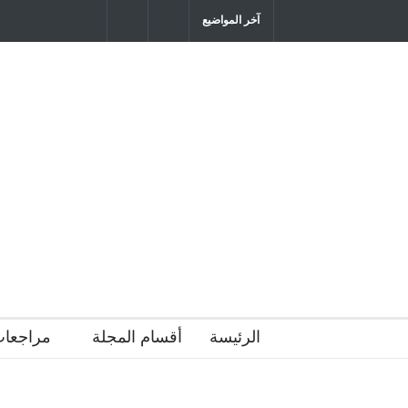
آخر المواضيع
"كنت أنضرب ومافيني إلا العافية" هل هذا 
التربية المتوارث؟
2026-04-16T21:29:52+0300
الرئيسة
أقسام المجلة
مراجعات