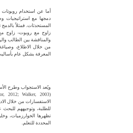
أما عن استخدام روبوتات ن
دمجها مع استراتيجيات وط
المستحدثات. فمثلاً بالدمج 
زاوج مع روبوت- زاوج مع
والمناقشة بين الطالب والر
من خلال الاطلاع، وصياغة 
المعرفة بشكل عام بأساليب ش
ويُعد الاستجواب وطرح الأس
الاستفسارات من خلال الادخ
للطلبة، وتوجيههم للبحث 
تظهرها الخوارزميات، وخلق
المحددة للتعلم.