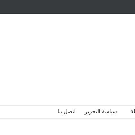
أيتام وأبناء الشهداء
ظاهرة الزومبي المدرسي
 فضول؟
هل الذكاء العاطفي أساس رفاه المجتمع؟
ة
سياسة التحرير
اتصل بنا