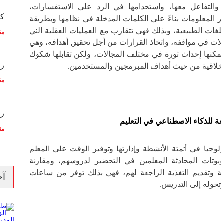
والتفاعل معها، واستخدامها في الرد على الاستفسارات،
كم
ير المعلومات بناءً على الكلمات المدخلة في نظامها وبطريقة
غات الطبيعية، وبذلك فهي تتقارب مع العمليات العقلية التي
مق
ات في مواقفه، واتخاذ القرارات من أجل تحقيق أهدافه، وهي
يمكنها إحداث ثورة في مختلف المجالات، ولكن تقابلها شكوك
رأ
أخلاقية من حيث أهداف المبرمجين والمستخدمين.
مق
رأ
ة للذكاء الاصطناعي في التعليم
مق
يا في أتمتة الأنشطة وإدارتها وتوفير الوقت على المعلم
وتات المحادثة المعلمين في التحضير لدروسهم، ومقارنة
بة وتقديم التغذية الراجعة لهم، فهي بذلك توفر من ساعات
آخ
تحوله إلى التدريس.