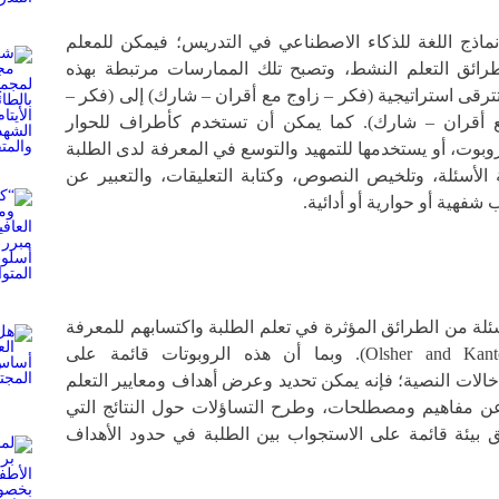
ماذج اللغة للذكاء الاصطناعي في التدريس؛ فيمكن للمعلم
رائق التعلم النشط، وتصبح تلك الممارسات مرتبطة بهذه
تترقى استراتيجية (فكر – زاوج مع أقران – شارك) إلى (فكر –
 أقران – شارك). كما يمكن أن تستخدم كأطراف للحوار
وبوت، أو يستخدمها للتمهيد والتوسع في المعرفة لدى الطلبة
الأسئلة، وتلخيص النصوص، وكتابة التعليقات، والتعبير عن
فهية أو حوارية أو أدائية.
ئلة من الطرائق المؤثرة في تعلم الطلبة واكتسابهم للمعرفة
(Olsher and Kantor, 2012; Walker, 2003). وبما أن هذه الروبوتات قائمة على
الات النصية؛ فإنه يمكن تحديد وعرض أهداف ومعايير التعلم
عن مفاهيم ومصطلحات، وطرح التساؤلات حول النتائج التي
 بيئة قائمة على الاستجواب بين الطلبة في حدود الأهداف