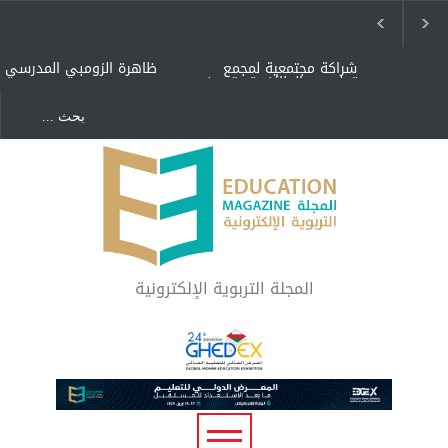
شراكة مجتمعية لمجمع
ظاهرة الزومبي المدرسي
تعليمي بالطائف تستهدف
الأيتام وأبناء الشهداء
والمتفوقين
هل الذكاء العاطفي أساس
"كنت أنضرب ومافيني إلا
رفاه المجتمع؟
العافية" هل هذا مبرر
لاستمرار أسلوب التربية
المتوارث؟
لماذا تعد برامج توعية الأطفال
بخصوصية الجسد وقاية لا
فضول؟
المجلة التربوية الإلكترونية