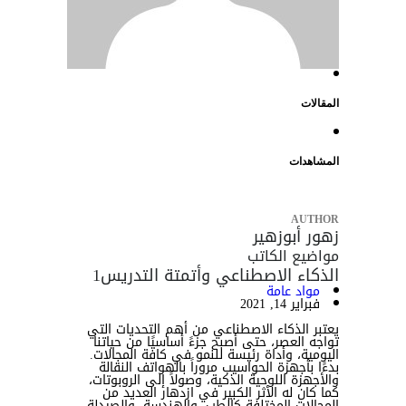
المقالات
المشاهدات
AUTHOR
زهور أبوزهير
مواضيع الكاتب
الذكاء الاصطناعي وأتمتة التدريس
1
مواد عامة
فبراير 14, 2021
يعتبر الذكاء الاصطناعي من أهم التحديات التي
تواجه العصر، حتى أصبح جزءً أساسيًا من حياتنا
اليومية، وأداة رئيسة للنمو في كافة المجالات.
بدءًا بأجهزة الحواسيب مروراً بالهواتف النقالة
والأجهزة اللوحية الذكية، وصولاً إلى الروبوتات،
كما كان له الأثر الكبير في ازدهار العديد من
المجالات المختلفة كالطب، والهندسة، والصيدلة،