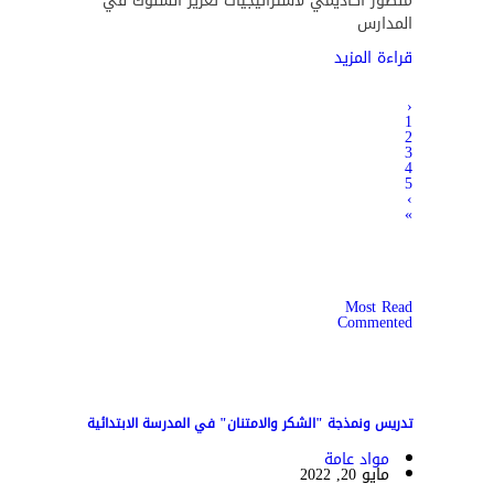
منظور أكاديمي لاستراتيجيات تعزيز السلوك في
المدارس
قراءة المزيد
‹
1
2
3
4
5
›
»
Most Read
Commented
تدريس ونمذجة "الشكر والامتنان" في المدرسة الابتدائية
مواد عامة
مايو 20, 2022