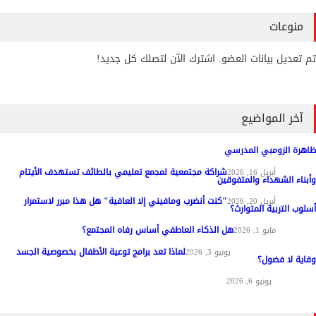
منوعات
تم تعديل بيانات العضو. اشترك الآن لتصلك كل جديد!
آخر المواضيع
ظاهرة الزومبي المدرسي
شراكة مجتمعية لمجمع تعليمي بالطائف تستهدف الأيتام
مواد عامة
أبريل 16, 2026
وأبناء الشهداء والمتفوقين
"كنت أنضرب ومافيني إلا العافية" هل هذا مبرر لاستمرار
مواد عامة
أبريل 20, 2026
أسلوب التربية المتوارث؟
هل الذكاء العاطفي أساس رفاه المجتمع؟
مواد عامة
مايو 1, 2026
لماذا تعد برامج توعية الأطفال بخصوصية الجسد
المناهج وطرق التدريس
يونيو 3, 2026
وقاية لا فضول؟
علم النفس
يونيو 6, 2026