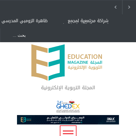
شراكة مجتمعية لمجمع
ظاهرة الزومبي المدرسي
تعليمي بالطائف تستهدف
الأيتام وأبناء الشهداء
والمتفوقين
هل الذكاء العاطفي أساس
"كنت أنضرب ومافيني إلا
رفاه المجتمع؟
العافية" هل هذا مبرر
لاستمرار أسلوب التربية
المتوارث؟
لماذا تعد برامج توعية الأطفال
بخصوصية الجسد وقاية لا
فضول؟
المجلة التربوية الإلكترونية