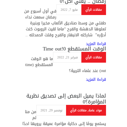
رمضان .. يعني أكل؟
0
مقالات الرأي
مايو 7, 2022
في أول أسبوع من
رمضان سمعت نداء
طفلي من وسط صناديق الألعاب مخبرا وبنبرة
تعلوها الدهشة والفرح “ماما لقيت الروبوت كنت
أدوّره” شاركته الانبهار والفرح وقلت الحمدلله ..
قراءة المزيد
الوقت المستقطع Time out!
0
مقالات الرأي
فبراير 21, 2022
ما هو الـوقت
المستقطع (time
out) عند علماء التربية؟
قراءة المزيد
لماذا يميل البعض إلى تصديق نظرية
المؤامرة؟
0
مواد عامة
,
مقالات الرأي
نوفمبر 29, 2021
من منا
لم
يستمع يومًا إلى حكاية مؤامرة عميقة يرويها احدًا