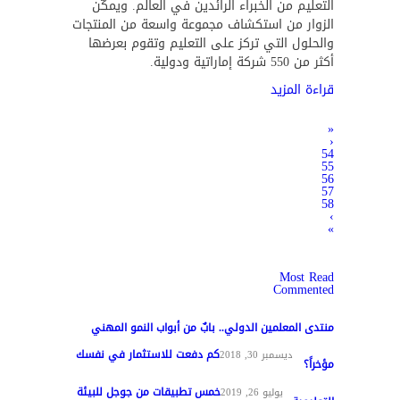
التعليم من الخبراء الرائدين في العالم. ويمكّن
الزوار من استكشاف مجموعة واسعة من المنتجات
والحلول التي تركز على التعليم وتقوم بعرضها
أكثر من 550 شركة إماراتية ودولية.
قراءة المزيد
«
‹
54
55
56
57
58
›
»
Most Read
Commented
منتدى المعلمين الدولي.. بابٌ من أبواب النمو المهني
كم دفعت للاستثمار في نفسك
تغطيات
ديسمبر 30, 2018
مؤخراً؟
خمس تطبيقات من جوجل للبيئة
مواد عامة
يوليو 26, 2019