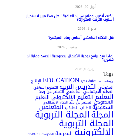
مواد عامة
أبريل 20, 2026
"كنت أنضرب ومافيني إلا العافية" هل هذا مبرر لاستمرار
أسلوب التربية المتوارث؟
مواد عامة
مايو 1, 2026
هل الذكاء العاطفي أساس رفاه المجتمع؟
المناهج وطرق التدريس
يونيو 3, 2026
لماذا تعد برامج توعية الأطفال بخصوصية الجسد وقاية لا
فضول؟
علم النفس
يونيو 6, 2026
Tags
EDUCATION
الإنتاج
gess dubai
technology
التدريس
التربية
المعرفي
التطوير المهني
التعلم الاجتماعي العاطفي
التعلم عن بعد
التعليم
التعليم الإلكتروني
التعليم
السعودي
التعليم عن بعد
الذكاء الاصطناعي
المتعلمين
السعودية
الطلاب
الطالب
المجلة التربوية
المجلة
المجلة التربوية
الإلكترونية
المدرسة
المدرسة المتعلمة