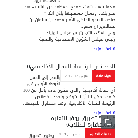
لا تعادلها ثروة
مهما بلغت: شعبٌ طموح، معظمه من الشباب، هو
فخر بلادنا وضمان مستقبلها بإذن الله.”
صاحب السمو الملكي الأمير محمد بن سلمان بن
عبدالعزيز آل سعود
ولي العهد، نائب رئيس مجلس الوزراء
رئيس مجلس الشؤون الاقتصادية والتنمية
قراءة المزيد
الخصائص الرئيسة للمقال الأكاديمي
0
مواد عامة
مارس 12, 2019
بالنظر إلى الجمل
الأربعة الأولى في
أي مقالة أكاديمية والتي تتكون عادة بأقل من 100
كلمة، يمكن لنا أن نستوضح ونحدد الخصائص
الرئيسة للكتابة الأكاديمية. وهنا سنحاول تلخيصها.
قراءة المزيد
“زدني” تطبيق يوفر التعليم
والاستشارة للطلاب
0
تقنيات التعليم
مارس 11, 2019
يحتوي تطبيق