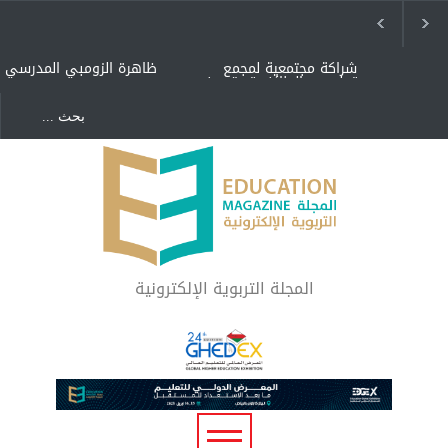
شراكة مجتمعية لمجمع
ظاهرة الزومبي المدرسي
تعليمي بالطائف تستهدف
الأيتام وأبناء الشهداء
والمتفوقين
هل الذكاء العاطفي أساس
"كنت أنضرب ومافيني إلا
رفاه المجتمع؟
العافية" هل هذا مبرر
لاستمرار أسلوب التربية
المتوارث؟
لماذا تعد برامج توعية الأطفال
بخصوصية الجسد وقاية لا
فضول؟
المجلة التربوية الإلكترونية