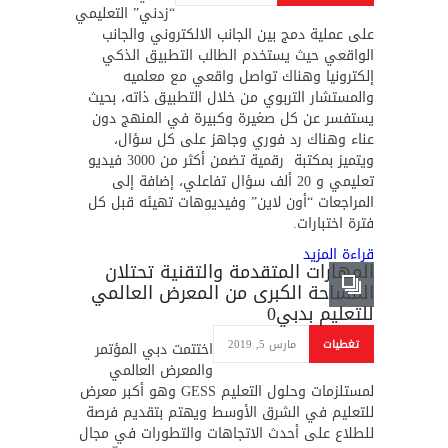
“زدني” التعليمي
على عملية دمج بين الجانب الالكتروني والجانب
الواقعي حيث يستخدم الطالب التطبيق الذكي
إلكترونيا وهناك تواصل واقعي مع معلميه
والمستشار التربوي من خلال التطبيق ذاته، بحيث
يستفسر عن كل صغيرة وكبيرة في المنهج دون
عناء وهناك رد فوري وجاهز على كل سؤال،
ويتميز بمكتبة رقمية تضمن أكثر من 3000 فيديو
تعليمي و 20 ألف سؤال تفاعلي، إضافة إلى
المراجعات “أون لاين” وفيديوهات تهيئه قبل كل
فترة اختبارات.
قراءة المزيد
المهارات المتقدمة والتقنية تحتلان
المساحة الكبرى من المعرض العالمي
للتعليم بدبي
0
تغطيات
مارس 5, 2019
اختتمت دبي المؤتمر
والمعرض العالمي
لمستلزمات وحلول التعليم GESS وهو أكبر معرض
للتعليم في الشرق الأوسط ويهتم بتقديم فرصة
للطلاع على أحدث الاتجاهات والتطورات في مجال