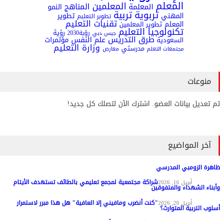
المعلم
المعلمين
المعلمة
المناهج
النمو
تربوية
تربية
تطوير
المهني
تطوير التعليم
تقنيات التعليم
المعلم
تطوير المعلمين
تكنولوجيا التعليم
رؤية
رؤية2030
جيس دبي
طرق التدريس
علم النفس
مؤتمرات
السعودية
وزارة التعليم
مدرستي
مجتمعات التعلم
معارض
منوعات
تم تعديل بيانات العضو. اشترك الآن لتصلك كل جديد!
آخر المواضيع
ظاهرة الزومبي المدرسي
شراكة مجتمعية لمجمع تعليمي بالطائف تستهدف الأيتام
مواد عامة
أبريل 16, 2026
وأبناء الشهداء والمتفوقين
"كنت أنضرب ومافيني إلا العافية" هل هذا مبرر لاستمرار
مواد عامة
أبريل 20, 2026
أسلوب التربية المتوارث؟