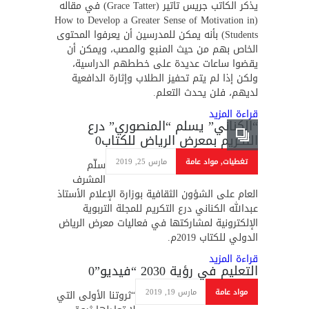
يذكر الكاتب جريس تاتير (Grace Tatter) في مقاله
(How to Develop a Greater Sense of Motivation in
Students) بأنه يمكن للمدرسين أن يعرفوا المحتوى
الخاص بهم من حيث المنبع والمصب، ويمكن أن
يقضوا ساعات عديدة على خططهم الدراسية،
ولكن إذا لم يتم تحفيز الطلاب وإثارة الدافعية
لديهم، فلن يحدث التعلم.
قراءة المزيد
“الكناني” يسلم “المنصوري” درع
التكريم بمعرض الرياض للكتاب
0
تغطيات
,
مواد عامة
مارس 25, 2019
سلّم
المشرف
العام على الشؤون الثقافية بوزارة الإعلام الأستاذ
عبدالله الكناني درع التكريم للمجلة التربوية
الإلكترونية لمشاركتها في فعاليات معرض الرياض
الدولي للكتاب 2019م.
قراءة المزيد
التعليم في رؤية 2030 “فيديو”
0
مواد عامة
مارس 19, 2019
“ثروتنا الأولى التي