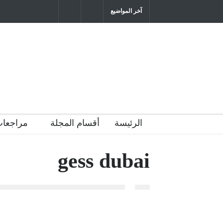
آخر المواضيع
"كنت أنضرب ومافيني إلا العافية" هل هذا 
التربية المتوارث؟
2026-04-16T21:29:52+0300
الرئيسة
أقسام المجلة
مراجعات
gess dubai