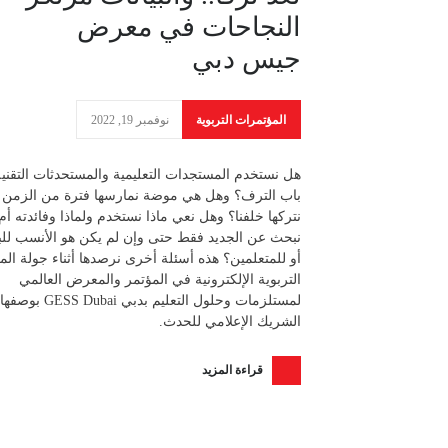
النجاحات في معرض
جيس دبي
المؤتمرات التربوية
نوفمبر 19, 2022
هل نستخدم المستجدات التعليمية والمستحدثات التقني
باب الترف؟ وهل هي موضة نمارسها فترة من الزمن 
نتركها خلفنا؟ وهل نعي ماذا نستخدم ولماذا وفائدته أم
نبحث عن الجديد فقط حتى وإن لم يكن هو الأنسب للبي
أو للمتعلمين؟ هذه أسئلة أخرى نرصدها أثناء جولة الم
التربوية الإلكترونية في المؤتمر والمعرض العالمي
لمستلزمات وحلول التعليم بدبي GESS Dubai بوصفها
الشريك الإعلامي للحدث.
قراءة المزيد