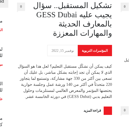
ad
تشكيل المستقبل.. سؤال
0
0
يجيب عليه GESS Dubai
منح
بالمعارف الحديثة
ال
والمهارات المعززة
لم
المؤتمرات التربوية
نوفمبر 15, 2022
لل
يل
مو
كيف يمكن أن نشكّل مستقبل التعليم؟ لعل هذا هو السؤال
الذي لا يمكن أن تجد إجابته بشكل مباشر، بل عليك أن
تسعى بين أكثر من 330 جهة مشاركة، وتستمع لما يتجاوز
ال
220 متحدثاً في أكثر من 140 ورشة عمل وجلسة حوارية
لل
يحتضنها المؤتمر والمعرض العالمي لمستلزمات وحلول
التعليم بدبي (GESS Dubai) في دورته الخامسة عشر.
عل
0
قراءة المزيد
مع
كو