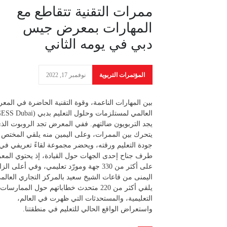
ممرات التقنية تتقاطع مع
المهارات بمعرض جيس
دبي في يومه الثاني
المؤتمرات التربوية
نوفمبر 17, 2022
بين المهارات الناعمة، وقوة التقنية الحاضرة في الم
يجد التربويون ضالتهم. ففي المعرض تجد الروبوت الذ
يتحرك بين الممرات، وعلى اليمين منه يلقي المختص
جودة التعليم ورقته، ويحضر مجموعة لقاءً تعريفي في
طرف جناح إحدى الجهات حول القيادة، إذ يحتوي الم
على أكثر من 330 جهة ومورّد تعليمي، وفي أعلى الز
اليمنى من قاعات الشيخ سعيد بالمركز التجاري العالم
يلقي أكثر من 220 متحدث خطاباتهم حول الممارسات
التعليمية، والمستحدثات التي ظهرت في العالم،
واستعراض الواقع الحالي للتعليم في منطقتنا.