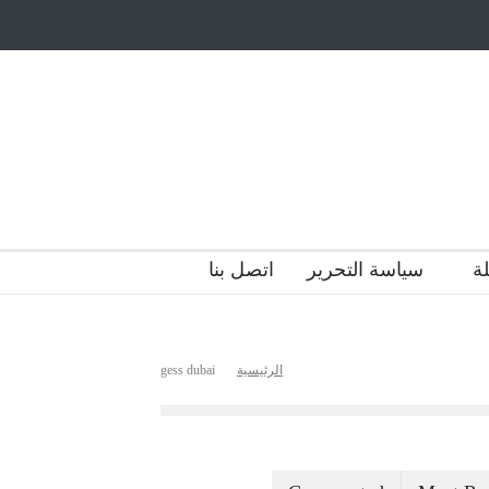
أيتام وأبناء الشهداء
ظاهرة الزومبي المدرسي
 فضول؟
هل الذكاء العاطفي أساس رفاه المجتمع؟
ة
سياسة التحرير
اتصل بنا
الرئيسية
gess dubai