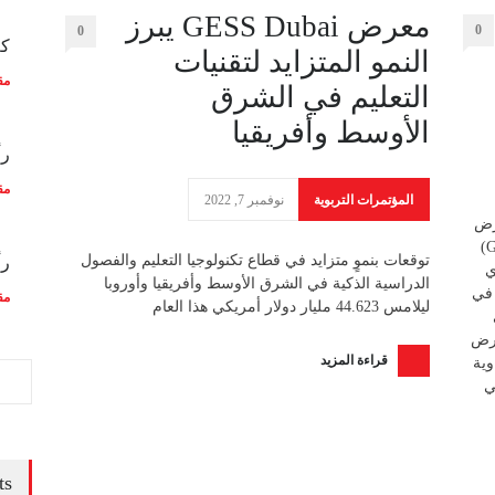
معرض GESS Dubai يبرز
0
0
كم
النمو المتزايد لتقنيات
مق
التعليم في الشرق
الأوسط وأفريقيا
رأ
مق
المؤتمرات التربوية
نوفمبر 7, 2022
عرض
العالمي لمستلزمات وحلول التعليم بدبي (GESS Dubai)
توقعات بنموٍ متزايد في قطاع تكنولوجيا التعليم والفصول
رأ
ي
الدراسية الذكية في الشرق الأوسط وأفريقيا وأوروبا
 في
مق
ليلامس 44.623 مليار دولار أمريكي هذا العام
عرض
قراءة المزيد
اوية
ي
ts