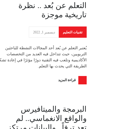
التعلم عن بُعد .. نظرة
تاريخية موجزة
تقنيات التعليم
ديسمبر 1, 2022
يُعتبر التعلم عن بُعد أحد المجالات النشطة للباحثين
التربويين، حيث تتداخل فيه العديد من التخصصات
الأكاديمية وتلعب فيه التقنية دورًا مؤثرًا في إعادة تشك
الطريقة التي يحدث بها التعلم.
قراءة المزيد
البرمجة والميتافيرس
والواقع الانغماسي.. لم
تعد ترفاً.. والبيانات مرتكز