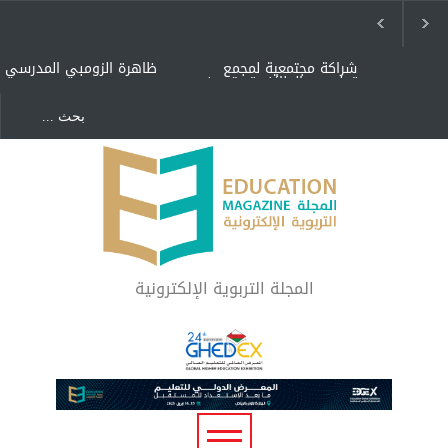
شراكة مجتمعية لمجمع
ظاهرة الزومبي المدرسي
تعليمي بالطائف تستهدف
الأيتام وأبناء الشهداء
والمتفوقين
هل الذكاء العاطفي أساس
"كنت أنضرب ومافيني إلا
رفاه المجتمع؟
العافية" هل هذا مبرر
لاستمرار أسلوب التربية
المتوارث؟
لماذا تعد برامج توعية الأطفال
بخصوصية الجسد وقاية لا
فضول؟
المجلة التربوية الإلكترونية