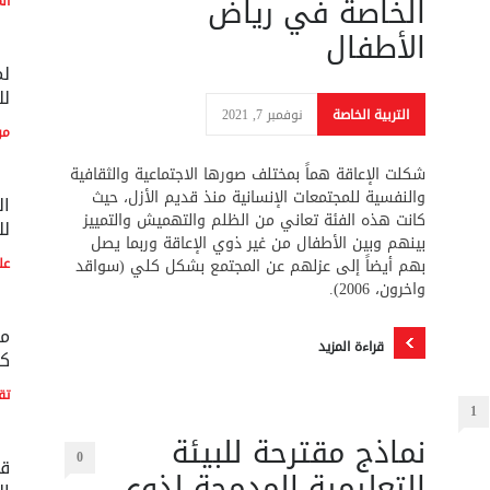
الخاصة في رياض
ال
الأطفال
لم
لل
التربية الخاصة
نوفمبر 7, 2021
مو
شكلت الإعاقة هماً بمختلف صورها الاجتماعية والثقافية
والنفسية للمجتمعات الإنسانية منذ قديم الأزل، حيث
ال
كانت هذه الفئة تعاني من الظلم والتهميش والتمييز
لل
بينهم وبين الأطفال من غير ذوي الإعاقة وربما يصل
بهم أيضاً إلى عزلهم عن المجتمع بشكل كلي (سواقد
عل
واخرون، 2006).
مع
قراءة المزيد
كو
تق
1
نماذج مقترحة للبيئة
0
قط
التعليمية المدمجة لذوي