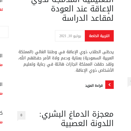
ال
الإعاقة عند العودة
تغ
لمقاعد الدراسة
التربية الخاصة
يوليو 10, 2021
يحظى الطلاب ذوي الإعاقة في وطننا الغالي (المملكة
ال
العربية السعودية) بعناية ودعم ولاة الأمر حفظهم الله،
ولقد حققت المملكة انجازات هائلة في رعاية وتعليم
مق
الأشخاص ذوي الإعاقة.
ال
قراءة المزيد
مق
معجزة الدماغ البشري:
كم
0
اللدونة العصبية
مق