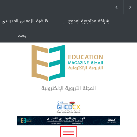
شراكة مجتمعية لمجمع
ظاهرة الزومبي المدرسي
تعليمي بالطائف تستهدف
الأيتام وأبناء الشهداء
والمتفوقين
هل الذكاء العاطفي أساس
"كنت أنضرب ومافيني إلا
رفاه المجتمع؟
العافية" هل هذا مبرر
لاستمرار أسلوب التربية
المتوارث؟
لماذا تعد برامج توعية الأطفال
بخصوصية الجسد وقاية لا
فضول؟
المجلة التربوية الإلكترونية