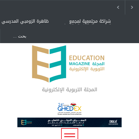
شراكة مجتمعية لمجمع
ظاهرة الزومبي المدرسي
تعليمي بالطائف تستهدف
الأيتام وأبناء الشهداء
والمتفوقين
هل الذكاء العاطفي أساس
"كنت أنضرب ومافيني إلا
رفاه المجتمع؟
العافية" هل هذا مبرر
لاستمرار أسلوب التربية
المتوارث؟
لماذا تعد برامج توعية الأطفال
بخصوصية الجسد وقاية لا
فضول؟
المجلة التربوية الإلكترونية