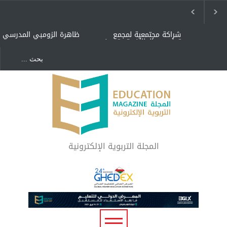
شراكة مجتمعية لمجمع
ظاهرة الزومبي المدرسي
تعليمي بالطائف تستهدف
الأيتام وأبناء الشهداء
والمتفوقين
هل الذكاء العاطفي أساس
"كنت أنضرب ومافيني إلا
رفاه المجتمع؟
العافية" هل هذا مبرر
لاستمرار أسلوب التربية
المتوارث؟
لماذا تعد برامج توعية الأطفال
بخصوصية الجسد وقاية لا
فضول؟
المجلة التربوية الإلكترونية