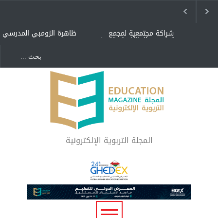
شراكة مجتمعية لمجمع
ظاهرة الزومبي المدرسي
تعليمي بالطائف تستهدف
الأيتام وأبناء الشهداء
والمتفوقين
هل الذكاء العاطفي أساس
"كنت أنضرب ومافيني إلا
رفاه المجتمع؟
العافية" هل هذا مبرر
لاستمرار أسلوب التربية
المتوارث؟
لماذا تعد برامج توعية الأطفال
بخصوصية الجسد وقاية لا
فضول؟
المجلة التربوية الإلكترونية