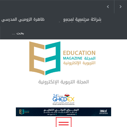
شراكة مجتمعية لمجمع
ظاهرة الزومبي المدرسي
تعليمي بالطائف تستهدف
الأيتام وأبناء الشهداء
والمتفوقين
هل الذكاء العاطفي أساس
"كنت أنضرب ومافيني إلا
رفاه المجتمع؟
العافية" هل هذا مبرر
لاستمرار أسلوب التربية
المتوارث؟
لماذا تعد برامج توعية الأطفال
بخصوصية الجسد وقاية لا
فضول؟
المجلة التربوية الإلكترونية