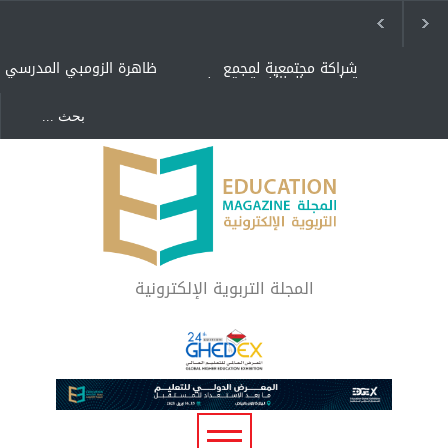
شراكة مجتمعية لمجمع
ظاهرة الزومبي المدرسي
تعليمي بالطائف تستهدف
الأيتام وأبناء الشهداء
والمتفوقين
هل الذكاء العاطفي أساس
"كنت أنضرب ومافيني إلا
رفاه المجتمع؟
العافية" هل هذا مبرر
لاستمرار أسلوب التربية
المتوارث؟
لماذا تعد برامج توعية الأطفال
بخصوصية الجسد وقاية لا
فضول؟
المجلة التربوية الإلكترونية