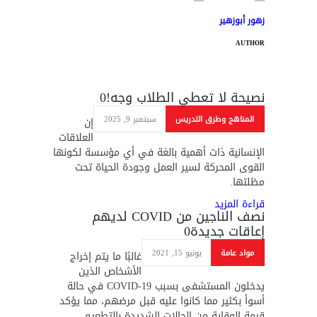
زهور أبوزهير
AUTHOR
نصيحة لا تعطي الطلاب وجه!
0
المناهج وطرق التدريس
سبتمبر 9, 2025
إن
العلاقات
الإنسانية ذات أهمية بالغة في أي مؤسسة لكونها
القوى المحركة لسير العمل وجودة الحياة تحت
مظلتها.
قراءة المزيد
نصف الناجين من COVID لديهم
إعاقات جديدة
0
مواد عامة
يونيو 15, 2021
غالبًا ما يتم إخراج
الأشخاص الذين
يدخلون المستشفى بسبب COVID-19 في حالة
أسوأ بكثير مما كانوا عليه قبل مرضهم، مما يؤكد
قيمة الوقاية من الحالات الشديدة بالتطعيم.