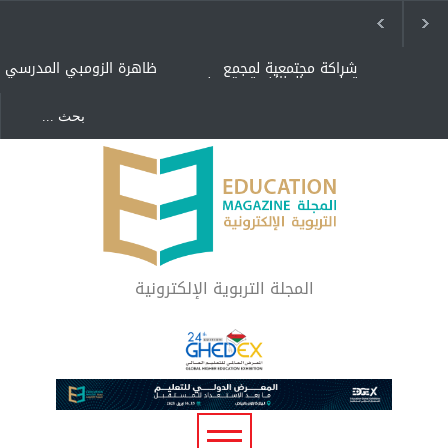
شراكة مجتمعية لمجمع
ظاهرة الزومبي المدرسي
تعليمي بالطائف تستهدف
الأيتام وأبناء الشهداء
والمتفوقين
هل الذكاء العاطفي أساس
"كنت أنضرب ومافيني إلا
رفاه المجتمع؟
العافية" هل هذا مبرر
لاستمرار أسلوب التربية
المتوارث؟
لماذا تعد برامج توعية الأطفال
بخصوصية الجسد وقاية لا
فضول؟
المجلة التربوية الإلكترونية