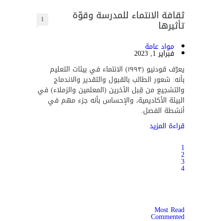
ثقافة الانتماء للمدرسة وقوّة
1
تأثيرها
مواد عامة
فبراير 1, 2023
يعرّف قودنيو (١٩٩٣) الانتماء في بيئات التعليم
بأنه: شعور الطالب بالقبول والتقدير والاندماج
والتشجيع من قِبل الآخرين (المعلمين والزملاء) في
البيئة الأكاديمية، والإحساس بأنه جزء مهم في
أنشطة الفصل.
قراءة المزيد
1
2
3
4
Most Read
Commented