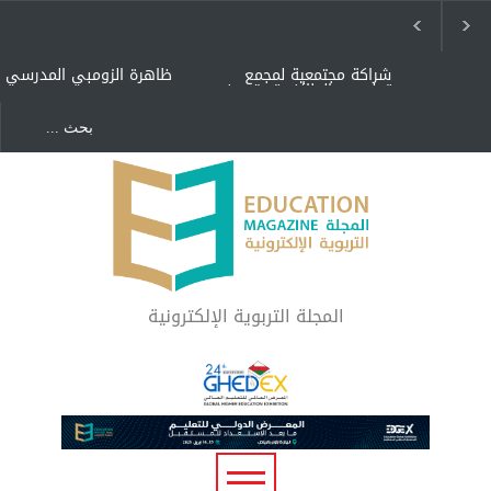
شراكة مجتمعية لمجمع
ظاهرة الزومبي المدرسي
تعليمي بالطائف تستهدف
الأيتام وأبناء الشهداء
والمتفوقين
هل الذكاء العاطفي أساس
"كنت أنضرب ومافيني إلا
رفاه المجتمع؟
العافية" هل هذا مبرر
لاستمرار أسلوب التربية
المتوارث؟
لماذا تعد برامج توعية الأطفال
بخصوصية الجسد وقاية لا
فضول؟
المجلة التربوية الإلكترونية