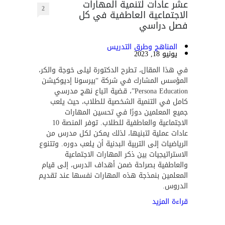
عشر عادات لتنمية المهارات
2
الاجتماعية العاطفية في كل
فصل دراسي
المناهج وطرق التدريس
يونيو 18, 2023
في هذا المقال، تطرح الدكتورة ليلى خوجة والكر،
المؤسس المشارك في شركة “بيرسونا إديوكيشن
Persona Education”، قضية اتباع نهج مدرسي
كامل في التنمية الشخصية للطلاب، حيث يلعب
جميع المعلمين دورًا في تحسين المهارات
الاجتماعية والعاطفية للطلاب. توفر المنصة 10
عادات عملية لتبنيها، لذلك يمكن لكل مدرس من
الرياضيات إلى التربية البدنية أن يلعب دوره. وتتنوع
الاستراتيجيات بين ذكر المهارات الاجتماعية
والعاطفية بصراحة ضمن أهداف الدرس، إلى قيام
المعلمين بنمذجة هذه المهارات نفسها عند تقديم
الدروس.
قراءة المزيد