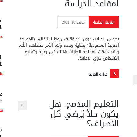
لمقاعد الدراسة
ال
لم
التربية الخاصة
يوليو 10, 2021
لل
مو
يحظى الطلاب ذوي الإعاقة في وطننا الغالي (المملكة
العربية السعودية) بعناية ودعم ولاة الأمر حفظهم الله،
ولقد حققت المملكة انجازات هائلة في رعاية وتعليم
ال
الأشخاص ذوي الإعاقة.
لل
عل
قراءة المزيد
مع
التعليم المدمج: هل
كو
0
يكون حلاً يُرضي كل
تق
الأطراف؟
قط