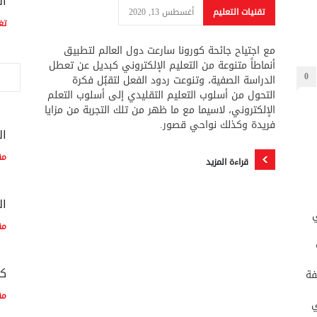
ال
تقنيات التعليم
أغسطس 13, 2020
تغ
مع اجتياح جائحة كورونا سارعت دول العالم لتطبيق
أنماطاً متنوعة من التعليم الإلكتروني كبديل عن تعطل
0
الدراسة الصفية، وتنوعت ردود الفعل لتقبُل فكرة
التحول من أسلوب التعليم التقليدي إلى أسلوب التعلم
الإلكتروني، لاسيما مع ما ظهر من تلك التجربة من مزايا
فريدة وكذلك نواحي قصور.
ال
مق
قراءة المزيد
ال
ي
مق
كم
فة
مق
ي