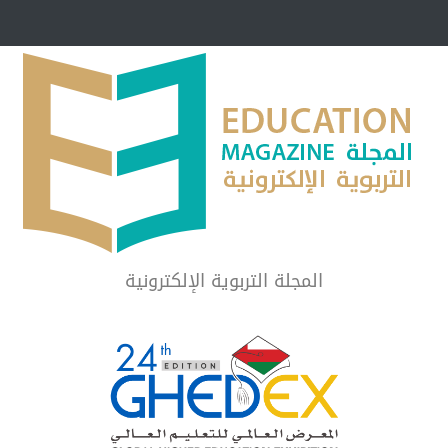
مبرر لاستمرار أسلوب
شراكة مجتمعية لمجمع تعليمي بالطائف تستهدف 
الشهداء والمتفوقين
لماذا تعد برامج توعية الأطفال بخصوصية الجسد وقاية لا ف
المجلة التربوية الإلكترونية