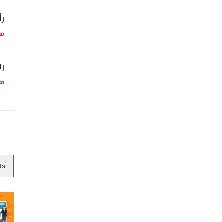
رأ
مق
رأ
مق
ts