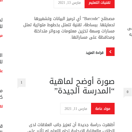
ال
تقنيات التعليم
مارس 13, 2021
مصطلح “Barcode“ أي ترميز البيانات وتشفيرها
لم
لحمايتها. ببساطة، تقنية تتمثل بخطوط متوازية تمثل
لل
فى
مسارات وسعة تخزين معلومات ودوائر متداخلة
يه
مو
ومحافظة على مساراتها.
قراءة المزيد
ال
لل
عل
صورة أوضح لماهية
1
“المدرسة الجيدة”
مع
0
كو
تق
مواد عامة
مارس 11, 2021
أظهرت دراسة جديدة أن تعزيز جانب العلاقات لدى
قط
الطلاب والعقلية الإيجابية تجاه التعلم له تأثير على