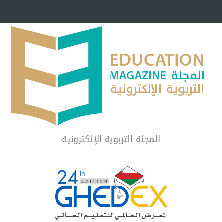
مبرر لاستمرار أسلوب
شراكة مجتمعية لمجمع تعليمي بالطائف تستهدف 
الشهداء والمتفوقين
لماذا تعد برامج توعية الأطفال بخصوصية الجسد وقاية لا ف
المجلة التربوية الإلكترونية