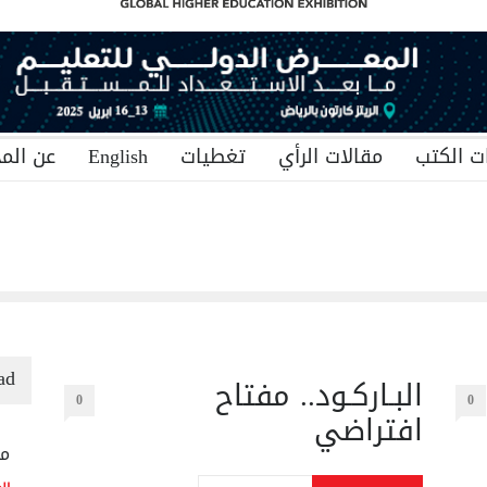
ت الكتب
مقالات الرأي
تغطيات
English
عن المج
ad
البـاركـود.. مفتاح
0
0
افتراضي
منح