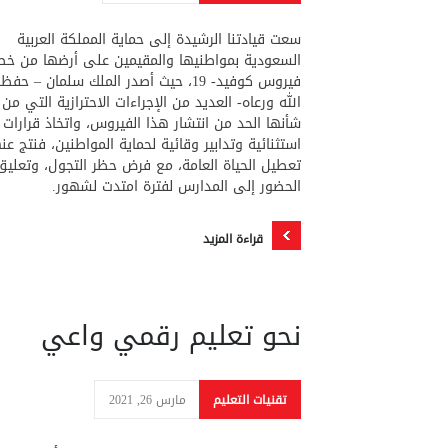
سعت قيادتنا الرشيدة إلى حماية المملكة العربية
السعودية بمواطنيها والمقيمين على أرضها من خط
فيروس كوفيد- 19، حيث أصدر الملك سلمان – حفظ
الله ورعاه- العديد من الإجراءات الاحترازية التي من
شأنها الحد من انتشار هذا الفيروس، واتخاذ قرارات
استثنائية وتدابير وقائية لحماية المواطنين، فنتج عن
تعطيل الحياة العامة، مع فرض حظر التجول، وتعليق
الحضور إلى المدارس لفترة امتدت لشهور.
قراءة المزيد
نحو تعليم رقمي واعي
تقنيات التعليم
مارس 26, 2021