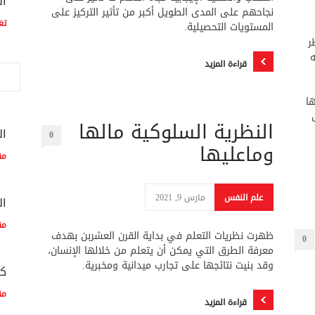
ال
نجاحهم على المدى الطويل أكبر من تأثير التركيز على
تغ
المستويات التحصيلية.
ر
ه
قراءة المزيد
ها
النظرية السلوكية مالها
ال
0
وماعليها
مق
علم النفس
مارس 9, 2021
ال
مق
ظهرت نظريات التعلم في بداية القرن العشربن بهدف
0
معرفة الطرق التي يمكن أن يتعلم من خلالها الإنسان،
وقد بنيت نتائجها على تجارب ميدانية ومخبرية.
كم
مق
قراءة المزيد