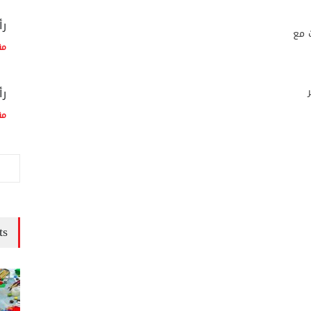
رأ
 مع
مق
رأ
مق
ts