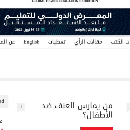
ت الكتب
مقالات الرأي
تغطيات
English
عن المج
ad
من يمارس العنف ضد
1
الأطفال؟
منح