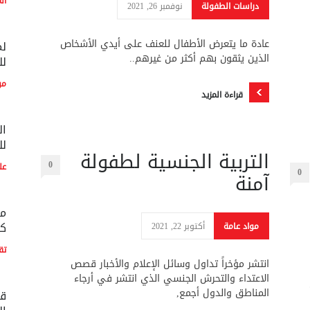
ال
دراسات الطفولة
نوفمبر 26, 2021
عادة ما يتعرض الأطفال للعنف على أيدي الأشخاص
لم
الذين يثقون بهم أكثر من غيرهم..
لل
مو
قراءة المزيد
ال
لل
التربية الجنسية لطفولة
0
عل
0
آمنة
مع
كو
مواد عامة
أكتوبر 22, 2021
تق
انتشر مؤخراً تداول وسائل الإعلام والأخبار قصص
الاعتداء والتحرش الجنسي الذي انتشر في أرجاء
المناطق والدول أجمع,
قط