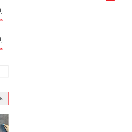
رأ
مق
رأ
مق
ts