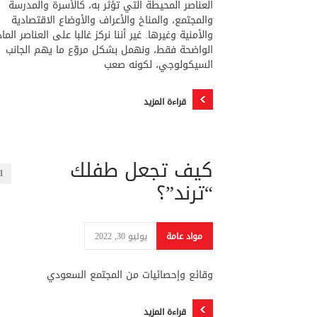
العناصر المحيطة التي تؤثر به، كالأسرة والمدرسة
والمجتمع، والمناخ والأعراف والأوضاع الاقتصادية
والأمنية وغيرها. غير أننا نركز غالبا على العناصر الماد
الواضحة فقط، ونهمل بشكل مروّع ما يهم الجانب
السيكولوجي، لكونه صعب
قراءة المزيد
كيف تجعل طفلك
1
“ترند”؟
مواد عامة
يوليو 30, 2022
وقائع وإحصائيات من المجتمع السعودي
قراءة المزيد