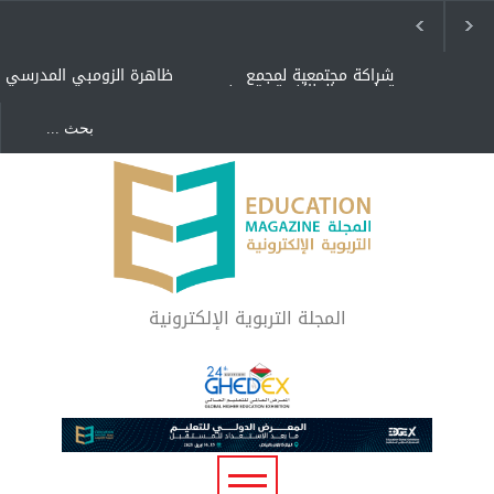
شراكة مجتمعية لمجمع
ظاهرة الزومبي المدرسي
تعليمي بالطائف تستهدف
الأيتام وأبناء الشهداء
والمتفوقين
هل الذكاء العاطفي أساس
"كنت أنضرب ومافيني إلا
رفاه المجتمع؟
العافية" هل هذا مبرر
لاستمرار أسلوب التربية
المتوارث؟
لماذا تعد برامج توعية الأطفال
بخصوصية الجسد وقاية لا
فضول؟
المجلة التربوية الإلكترونية