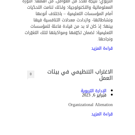
التربوي؛ نتيجة لعدد من العوامل، من أهمها: الثورة
المعلوماتية والتكنولوجية؛ ولذلك تنامت التحدّيات
أمام المؤسسات التعليمية – باختلاف أنوعها
ونشاطاتها- وازدادت معدلات التنافسية فيها
بينها؛ إذ كان لا بد من قيادة فاعلة للمؤسسات
التعليمية؛ لضمان تكيّفها ومواكبتها لتلك التغيّرات
ونجاحها.
قراءة المزيد
الاغتراب التنظيمي في بيئات
0
العمل
الإدارة التربوية
فبراير 6, 2023
Organizational Alienation
قراءة المزيد