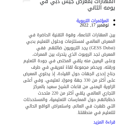
المهارات بمعرض جيس دبي في
يومه الثاني
المؤتمرات التربوية
نوفمبر 17, 2022
بين المهارات الناعمة، وقوة التقنية الحاضرة في
المعرض العالمي لمستلزمات وحلول التعليم بدبي
(GESS Dubai) يجد التربويون ضالتهم. ففي
المعرض تجد الروبوت الذي يتحرك بين الممرات،
وعلى اليمين منه يلقي المختص في جودة التعليم
ورقته، ويحضر مجموعة لقاءً تعريفي في طرف
جناح إحدى الجهات حول القيادة، إذ يحتوي المعرض
على أكثر من 330 جهة ومورّد تعليمي، وفي أعلى
الزاوية اليمنى من قاعات الشيخ سعيد بالمركز
التجاري العالمي يلقي أكثر من 220 متحدث
خطاباتهم حول الممارسات التعليمية، والمستحدثات
التي ظهرت في العالم، واستعراض الواقع الحالي
للتعليم في منطقتنا.
قراءة المزيد