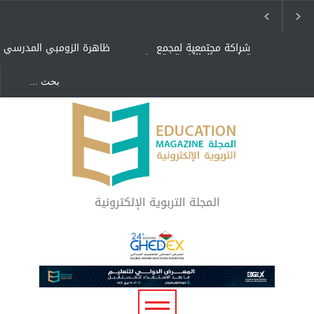
شراكة مجتمعية لمجمع
ظاهرة الزومبي المدرسي
تعليمي بالطائف تستهدف
الأيتام وأبناء الشهداء
والمتفوقين
هل الذكاء العاطفي أساس
"كنت أنضرب ومافيني إلا
رفاه المجتمع؟
العافية" هل هذا مبرر
لاستمرار أسلوب التربية
المتوارث؟
لماذا تعد برامج توعية الأطفال
بخصوصية الجسد وقاية لا
فضول؟
المجلة التربوية الإلكترونية