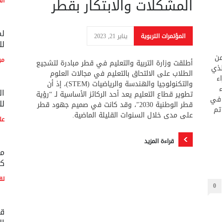
المشكلات والابتكار بقطر
ال
لم
المؤتمرات التربوية
يناير 21, 2023
لل
ة من
مو
أطلقت وزارة التربية والتعليم في قطر مبادرة لتشجيع
 الذي
الطلاب على الالتحاق بالتعليم في مجالات العلوم
ء
والتكنولوجيا والهندسة والرياضيات (STEM)، إذ أن
ال
تطوير قطاع التعليم يعد أحد الركائز الأساسية لـ “رؤية
 في
لل
قطر الوطنية 2030″، وقد كانت في صميم جهود قطر
تم
على مدى خلال السنوات القليلة الماضية.
عل
قراءة المزيد
مع
كو
تق
0
قط