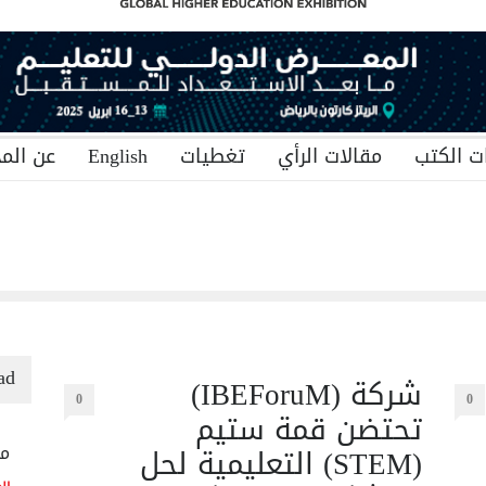
ت الكتب
مقالات الرأي
تغطيات
English
عن المج
ad
شركة (IBEForuM)
0
0
تحتضن قمة ستيم
(STEM) التعليمية لحل
منح