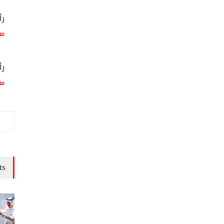
رأ
مق
رأ
مق
ts