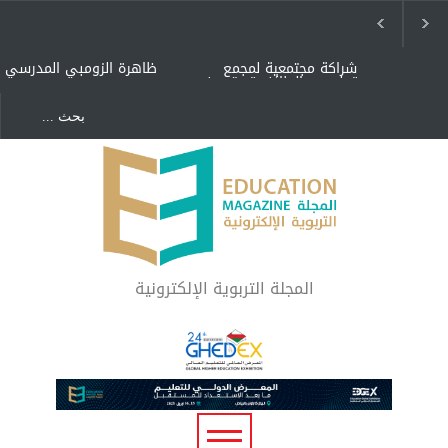
شراكة مجتمعية لمجمع
ظاهرة الزومبي المدرسي
تعليمي بالطائف تستهدف
الأيتام وأبناء الشهداء
والمتفوقين
هل الذكاء العاطفي أساس
"كنت أنضرب ومافيني إلا
رفاه المجتمع؟
العافية" هل هذا مبرر
لاستمرار أسلوب التربية
المتوارث؟
لماذا تعد برامج توعية الأطفال
بخصوصية الجسد وقاية لا
فضول؟
المجلة التربوية الإلكترونية