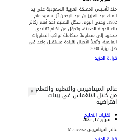
منذ تأسيس المملكة العربية السعودية على يد
الملك عبد العزيز بن عبد الرحمن آل سعود عام
1932، وحتى اليوم، شكَّل التعليم أحد أهم ركائز
بناء الدولة الحديثة، وتحوَّل من نظام تقليدي
محدود إلى منظومة متكاملة تواكب التطورات
العالمية، وتُعدُّ الأجيال لقيادة مستقبل واعد في
ظل رؤية 2030.
قراءة المزيد
عالم الميتافيرس والتعليم والتعلم
0
من خلال الانغماس في بيئات
افتراضية
تقنيات التعليم
فبراير 17, 2025
عالم الميتافيرس Metaverse
قراءة المزيد