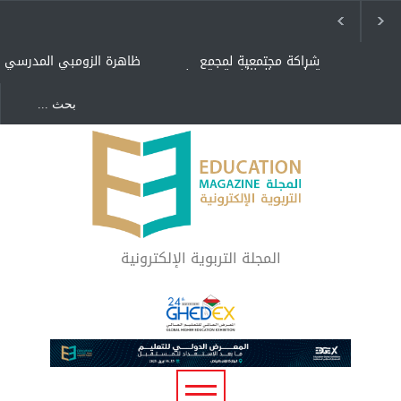
شراكة مجتمعية لمجمع
ظاهرة الزومبي المدرسي
تعليمي بالطائف تستهدف
الأيتام وأبناء الشهداء
والمتفوقين
هل الذكاء العاطفي أساس
"كنت أنضرب ومافيني إلا
رفاه المجتمع؟
العافية" هل هذا مبرر
لاستمرار أسلوب التربية
المتوارث؟
لماذا تعد برامج توعية الأطفال
بخصوصية الجسد وقاية لا
فضول؟
المجلة التربوية الإلكترونية