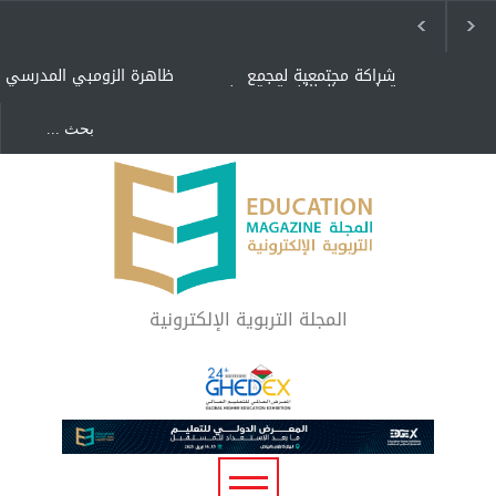
شراكة مجتمعية لمجمع
ظاهرة الزومبي المدرسي
تعليمي بالطائف تستهدف
الأيتام وأبناء الشهداء
والمتفوقين
هل الذكاء العاطفي أساس
"كنت أنضرب ومافيني إلا
رفاه المجتمع؟
العافية" هل هذا مبرر
لاستمرار أسلوب التربية
المتوارث؟
لماذا تعد برامج توعية الأطفال
بخصوصية الجسد وقاية لا
فضول؟
المجلة التربوية الإلكترونية