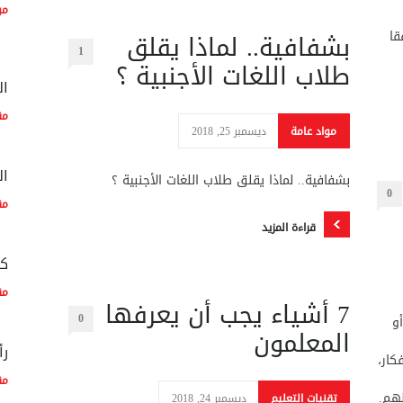
مو
قا
بشفافية.. لماذا يقلق
1
طلاب اللغات الأجنبية ؟
ال
مق
مواد عامة
ديسمبر 25, 2018
ال
بشفافية.. لماذا يقلق طلاب اللغات الأجنبية ؟
0
مق
قراءة المزيد
كم
مق
7 أشياء يجب أن يعرفها
0
و
المعلمون
رأ
كار،
مق
هم.
تقنيات التعليم
ديسمبر 24, 2018