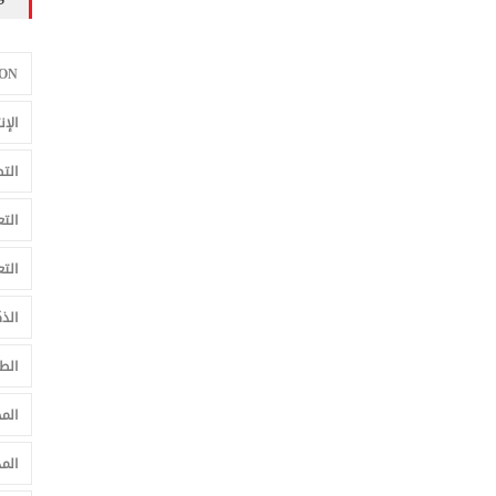
ON
الإ
الت
الت
الت
الذ
الط
المج
الم