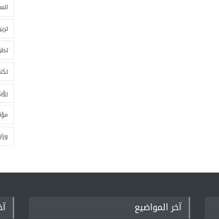
الم
تربي
تطو
تكنو
رؤي
مؤت
وزار
آخر المواضيع
آخ