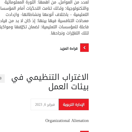
لعدد من العوامل، من أهمها: الثورة المعلوماتية
والتكنولوجية؛ ولذلك تنامت التحدّيات أمام المؤسسا
التعليمية – باختلاف أنوعها ونشاطاتها- وازدادت
معدلات التنافسية فيها بينها؛ إذ كان لا بد من قياد
فاعلة للمؤسسات التعليمية؛ لضمان تكيّفها ومواكبت
لتلك التغيّرات ونجاحها.
قراءة المزيد
الاغتراب التنظيمي في
0
بيئات العمل
الإدارة التربوية
فبراير 6, 2023
Organizational Alienation