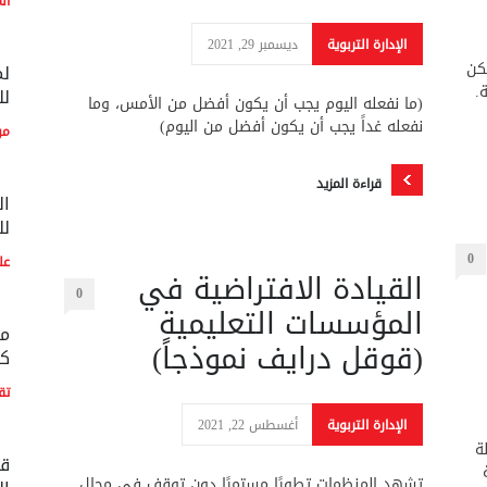
ال
الإدارة التربوية
ديسمبر 29, 2021
مكن
لم
.
لل
(ما نفعله اليوم يجب أن يكون أفضل من الأمس، وما
نفعله غداً يجب أن يكون أفضل من اليوم)
مو
قراءة المزيد
ال
لل
0
عل
القيادة الافتراضية في
0
المؤسسات التعليمية
مع
(قوقل درايف نموذجاً)
كو
تق
الإدارة التربوية
أغسطس 22, 2021
ة
قط
تشهد المنظمات تطورًا مستمرًا دون توقف في مجال