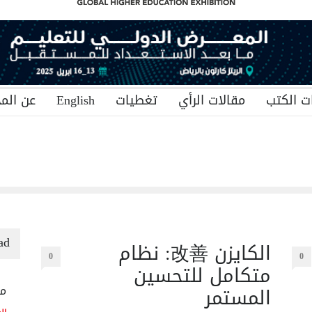
ت الكتب
مقالات الرأي
تغطيات
English
عن المج
ad
الكايزن 改善: نظام
0
0
متكامل للتحسين
المستمر
منح