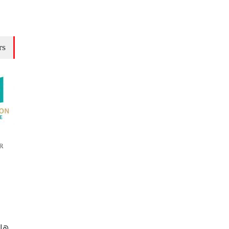
rs
R
ها