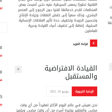
ال
التقنية تطورًا يصعب السيطرة عليه حتى أصبحت بعض
ت
تغ
المنظمات تقدم خدماتها تقنيا دون الرجوع إلى العنصر
البشري، وذلك سعياً إلى خفض النفقات وزيادة الإنتاج
ة
وتحسين الجودة وتخفيف حدة تأثير العلاقات الإنسانية
ها
السلبية، إضافة إلى تخفيف أعباء القيادة وحرية
للعاملين.
قراءة المزيد
ال
مق
القيادة الافتراضية
0
ال
والمستقبل
مق
الإدارة التربوية
يونيو 10, 2021
كم
نحن نعيش في عالم اليوم الأكثر تعقيداً من أي وقت
مق
مضى، والمتغير بوتيرة أسرع من أي وقت مضى، ويتميز