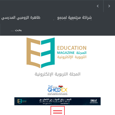
شراكة مجتمعية لمجمع
ظاهرة الزومبي المدرسي
تعليمي بالطائف تستهدف
الأيتام وأبناء الشهداء
والمتفوقين
هل الذكاء العاطفي أساس
"كنت أنضرب ومافيني إلا
رفاه المجتمع؟
العافية" هل هذا مبرر
لاستمرار أسلوب التربية
المتوارث؟
لماذا تعد برامج توعية الأطفال
بخصوصية الجسد وقاية لا
فضول؟
المجلة التربوية الإلكترونية