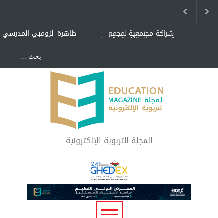
شراكة مجتمعية لمجمع
ظاهرة الزومبي المدرسي
تعليمي بالطائف تستهدف
الأيتام وأبناء الشهداء
والمتفوقين
هل الذكاء العاطفي أساس
"كنت أنضرب ومافيني إلا
رفاه المجتمع؟
العافية" هل هذا مبرر
لاستمرار أسلوب التربية
المتوارث؟
لماذا تعد برامج توعية الأطفال
بخصوصية الجسد وقاية لا
فضول؟
المجلة التربوية الإلكترونية