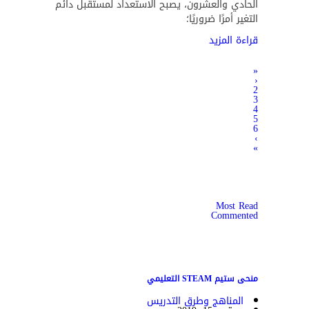
الحادي والعشرون، يصبح الاستعداد لمستقبل دائم
التغير أمرًا ضروريًا؛
قراءة المزيد
«
‹
2
3
4
5
6
›
»
Most Read
Commented
منحى ستيم STEAM التعليمي
المناهج وطرق التدريس