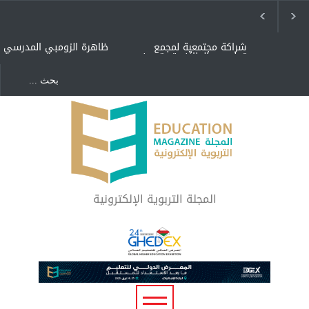
شراكة مجتمعية لمجمع
ظاهرة الزومبي المدرسي
تعليمي بالطائف تستهدف
الأيتام وأبناء الشهداء
والمتفوقين
هل الذكاء العاطفي أساس
"كنت أنضرب ومافيني إلا
رفاه المجتمع؟
العافية" هل هذا مبرر
لاستمرار أسلوب التربية
المتوارث؟
لماذا تعد برامج توعية الأطفال
بخصوصية الجسد وقاية لا
فضول؟
المجلة التربوية الإلكترونية