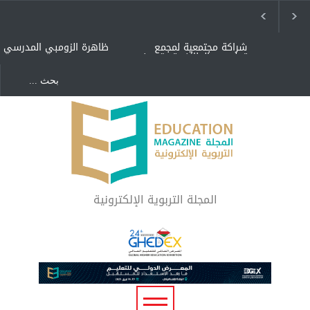
شراكة مجتمعية لمجمع
ظاهرة الزومبي المدرسي
تعليمي بالطائف تستهدف
الأيتام وأبناء الشهداء
والمتفوقين
هل الذكاء العاطفي أساس
"كنت أنضرب ومافيني إلا
رفاه المجتمع؟
العافية" هل هذا مبرر
لاستمرار أسلوب التربية
المتوارث؟
لماذا تعد برامج توعية الأطفال
بخصوصية الجسد وقاية لا
فضول؟
المجلة التربوية الإلكترونية