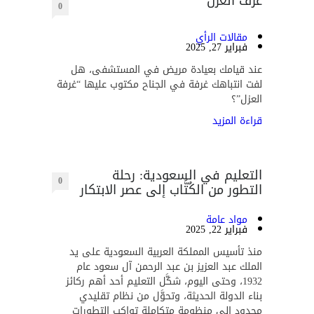
غرف العزل
0
مقالات الرأي
فبراير 27, 2025
عند قيامك بعيادة مريض في المستشفى، هل
لفت انتباهك غرفة في الجناح مكتوب عليها “غرفة
العزل”؟
قراءة المزيد
التعليم في السعودية: رحلة
0
التطور من الكُتَّاب إلى عصر الابتكار
مواد عامة
فبراير 22, 2025
منذ تأسيس المملكة العربية السعودية على يد
الملك عبد العزيز بن عبد الرحمن آل سعود عام
1932، وحتى اليوم، شكَّل التعليم أحد أهم ركائز
بناء الدولة الحديثة، وتحوَّل من نظام تقليدي
محدود إلى منظومة متكاملة تواكب التطورات