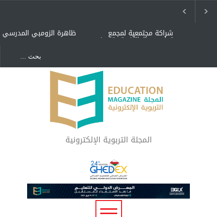
شراكة مجتمعية لمجمع
ظاهرة الزومبي المدرسي
تعليمي بالطائف تستهدف
الأيتام وأبناء الشهداء
والمتفوقين
هل الذكاء العاطفي أساس
"كنت أنضرب ومافيني إلا
رفاه المجتمع؟
العافية" هل هذا مبرر
لاستمرار أسلوب التربية
المتوارث؟
لماذا تعد برامج توعية الأطفال
بخصوصية الجسد وقاية لا
فضول؟
المجلة التربوية الإلكترونية